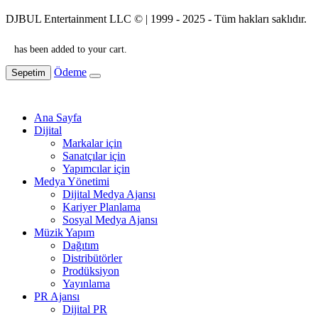
DJBUL Entertainment LLC © | 1999 - 2025 - Tüm hakları saklıdır.
has been added to your cart.
Ödeme
Sepetim
Ana Sayfa
Dijital
Markalar için
Sanatçılar için
Yapımcılar için
Medya Yönetimi
Dijital Medya Ajansı
Kariyer Planlama
Sosyal Medya Ajansı
Müzik Yapım
Dağıtım
Distribütörler
Prodüksiyon
Yayınlama
PR Ajansı
Dijital PR