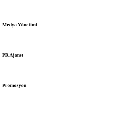
Prodüksiyon
Distribütörler
Yayınlama
Medya Yönetimi
Dijital Medya Ajansı
Kariyer Planlama
Sosyal Medya Ajansı
PR Ajansı
Medya PR
Dijital PR
Müzik PR
Promosyon
Dağıtım
Demo Gönder
İletişim