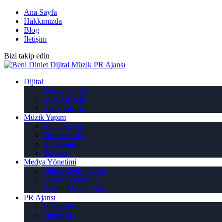
Ana Sayfa
Hakkımızda
Blog
İletişim
Bizi takip edin
Dijital
Sanatçılar için
Markalar için
Yapımcılar için
Müzik Yapım
Prodüksiyon
Distribütörler
Yayınlama
Dağıtım
Medya Yönetimi
Dijital Medya Ajansı
Kariyer Planlama
Sosyal Medya Ajansı
PR Ajansı
Medya PR
Dijital PR