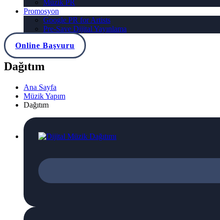
Müzik PR
Promosyon
Google PR for Artists
Pre-Save Dijital Yayınlama
Online Başvuru
Dağıtım
Ana Sayfa
Müzik Yapım
Dağıtım